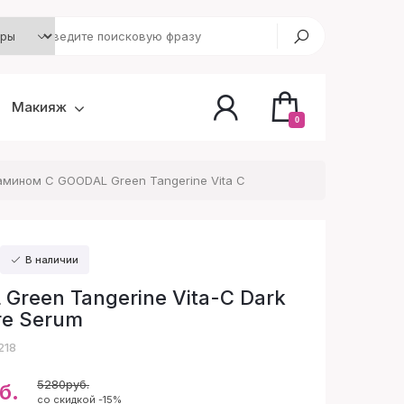
Макияж
0
мином С GOODAL Green Tangerine Vita C
В наличии
Green Tangerine Vita-C Dark
re Serum
218
5280руб.
б.
со скидкой -15%