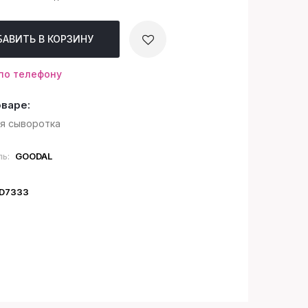
БАВИТЬ
В КОРЗИНУ
по телефону
оваре:
я сыворотка
ль:
GOODAL
ID7333