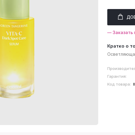
ДО
— Заказать 
Кратко о т
Осветляюща
Производите
Гарантия:
Код товара: